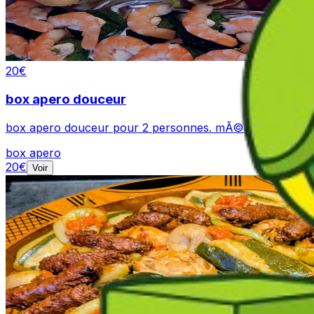
20
€
box apero douceur
box apero douceur pour 2 personnes. mÃ©lanhe de char
box apero
20
€
Voir