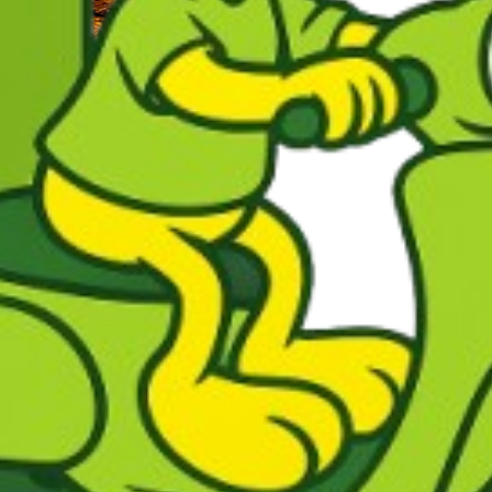
 légumes ( carotte, courgette,pois chiches, raisins secs )