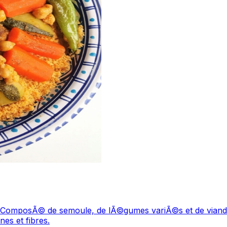
els. ComposÃ© de semoule, de lÃ©gumes variÃ©s et de viandes
es et fibres.