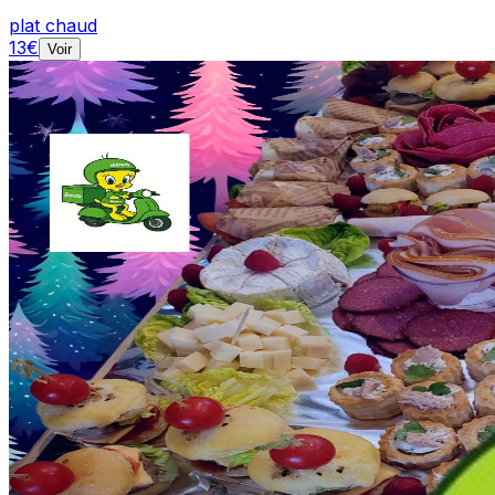
plat chaud
13
€
Voir