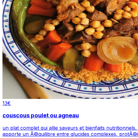
13
€
couscous poulet ou agneau
un plat complet qui allie saveurs et bienfaits nutritionn
apporte un Ã©quilibre entre glucides complexes, protÃ©in