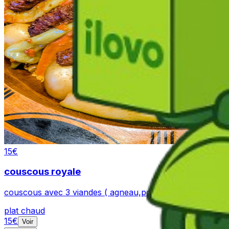
15
€
couscous royale
couscous avec 3 viandes ( agneau,poulet et mergez) et ses
plat chaud
15
€
Voir