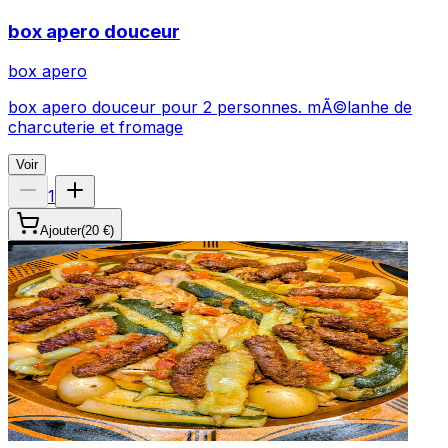
box apero douceur
box apero
box apero douceur pour 2 personnes. mÃ©lanhe de
charcuterie et fromage
Voir
1
Ajouter
(
20 €
)