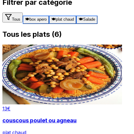
Filtrer par catégorie
Tous
🍽️
box apero
🍽️
plat chaud
🍽️
Salade
Tous les plats (6)
13
€
couscous poulet ou agneau
plat chaud