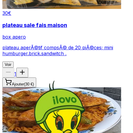
30
€
plateau sale fais maison
box apero
plateau aperÃ©tif compsÃ© de 20 piÃ©ces; mini
humburger.brick.sandwitch .
Voir
1
Ajouter
(
30 €
)