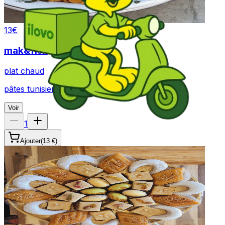
13
€
mak&fish
plat chaud
pâtes tunisienne sauce tomate à l espadon
Voir
1
Ajouter
(
13 €
)