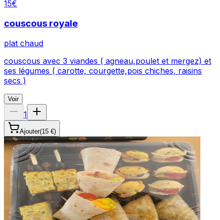
15
€
couscous royale
plat chaud
couscous avec 3 viandes ( agneau,poulet et mergez) et
ses légumes ( carotte, courgette,pois chiches, raisins
secs )
Voir
1
Ajouter
(
15 €
)