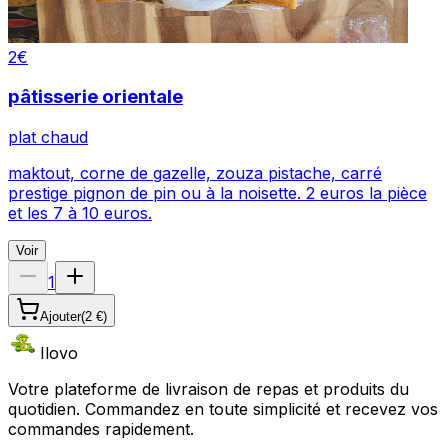
2
€
pâtisserie orientale
plat chaud
maktout, corne de gazelle, zouza pistache, carré
prestige pignon de pin ou à la noisette. 2 euros la pièce
et les 7 à 10 euros.
Voir
1
Ajouter
(
2 €
)
Ilovo
Votre plateforme de livraison de repas et produits du
quotidien. Commandez en toute simplicité et recevez vos
commandes rapidement.