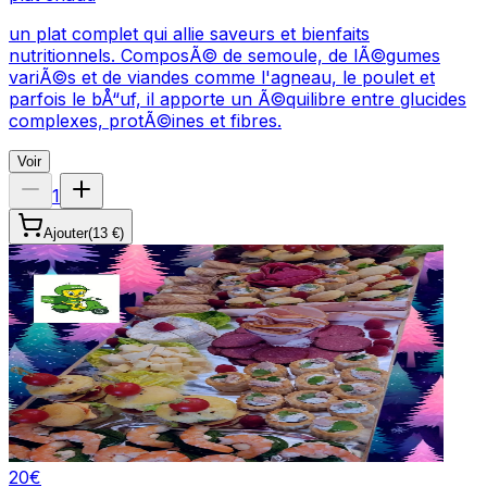
un plat complet qui allie saveurs et bienfaits
nutritionnels. ComposÃ© de semoule, de lÃ©gumes
variÃ©s et de viandes comme l'agneau, le poulet et
parfois le bÅ“uf, il apporte un Ã©quilibre entre glucides
complexes, protÃ©ines et fibres.
Voir
1
Ajouter
(
13 €
)
20
€